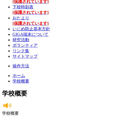
[保護されています]
下校時刻表
[保護されています]
おたより
[保護されています]
いじめ防止基本方針
GIGA端末について
研究活動
ボランティア
リンク集
サイトマップ
操作方法
ホーム
学校概要
学校概要
学校概要