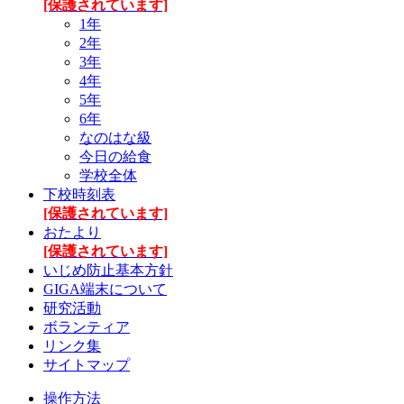
[保護されています]
1年
2年
3年
4年
5年
6年
なのはな級
今日の給食
学校全体
下校時刻表
[保護されています]
おたより
[保護されています]
いじめ防止基本方針
GIGA端末について
研究活動
ボランティア
リンク集
サイトマップ
操作方法