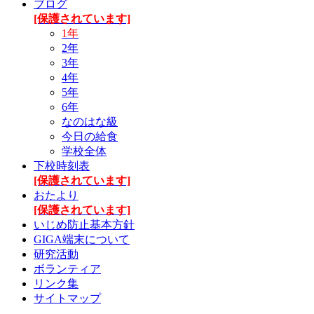
ブログ
[保護されています]
1年
2年
3年
4年
5年
6年
なのはな級
今日の給食
学校全体
下校時刻表
[保護されています]
おたより
[保護されています]
いじめ防止基本方針
GIGA端末について
研究活動
ボランティア
リンク集
サイトマップ